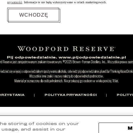
prywatności
. Informacje te nie będą wykorzystywane w celach marketingowych.
Pij odpowiedzialnie. www.pijodpowiedzialnie.pl
d Reserve jest zarejestrowanym znakiem towarowym. ©2025 Brown-Forman Distillery, Inc.. Wszystkie prawa zast
edzieć się więcej o odpowiedzialnym spożywaniu alkoholu, odwiedź pijodpowiedzialnie.pl and OurThinkingAboutDrink
Wszystkie inne znaki i nazwy należą do odpowiednich podmiotów.
Materiał przeznaczony dla osób pełnoletnich. Nie przekazuj go osobom w wieku poniżej 18 lat.
ORZYSTANIA
POLITYKA PRYWATNOŚCI
POLITY
 the storing of cookies on your
M
 usage, and assist in our