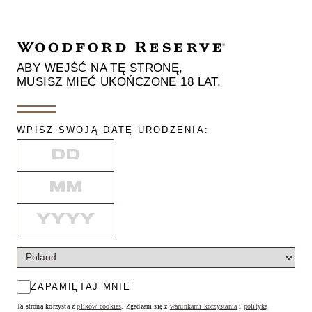
ABY WEJŚĆ NA TĘ STRONĘ,
MUSISZ MIEĆ UKOŃCZONE 18 LAT.
WPISZ SWOJĄ DATĘ URODZENIA:
DAY
MONTH
YEAR
ZAPAMIĘTAJ MNIE
Ta strona korzysta z
plików cookies
. Zgadzam się z
warunkami korzystania
i
polityką